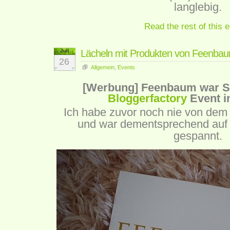
langlebig.
Read the rest of this e
Juli
Lächeln mit Produkten von Feenba
26
Allgemein
,
Events
[Werbung] Feenbaum war S
Bloggerfactory
Event in
Ich habe zuvor noch nie von dem
und war dementsprechend auf 
gespannt.