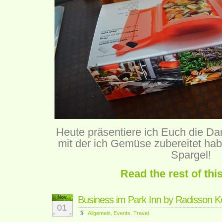
Heute präsentiere ich Euch die D
mit der ich Gemüse zubereitet ha
Spargel!
Read the rest of thi
Nov.
Business im Park Inn by Radisson K
01
Allgemein
,
Events
,
Travel