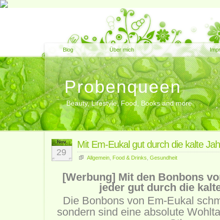
Blog
Über mich
Imp
Probenqueen
Beauty, Lifestyle, Food, Books and more
Nov.
Mit Em-Eukal gut durch die kalte Jah
29
Allgemein
,
Food & Drinks
,
Gesundheit
[Werbung] Mit den Bonbons v
jeder gut durch die kalt
Die Bonbons von Em-Eukal schme
sondern sind eine absolute Wohlta