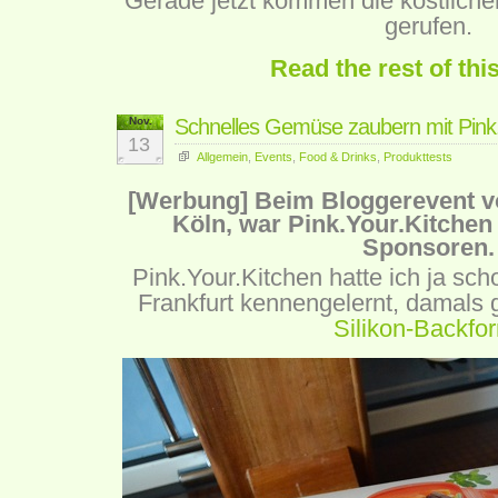
Gerade jetzt kommen die köstlich
gerufen.
Read the rest of thi
Nov.
Schnelles Gemüse zaubern mit Pink.
13
Allgemein
,
Events
,
Food & Drinks
,
Produkttests
[Werbung] Beim Bloggerevent 
Köln, war Pink.Your.Kitchen 
Sponsoren.
Pink.Your.Kitchen hatte ich ja sch
Frankfurt kennengelernt, damals g
Silikon-Backfo