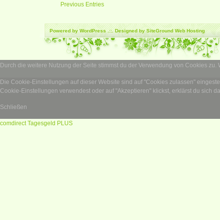
Previous Entries
Powered by
WordPress
.::. Designed by SiteGround
Web Hosting
Durch die weitere Nutzung der Seite stimmst du der Verwendung von Cookies zu.
Die Cookie-Einstellungen auf dieser Website sind auf "Cookies zulassen" eingest
Cookie-Einstellungen verwendest oder auf "Akzeptieren" klickst, erklärst du sich d
Schließen
comdirect Tagesgeld PLUS