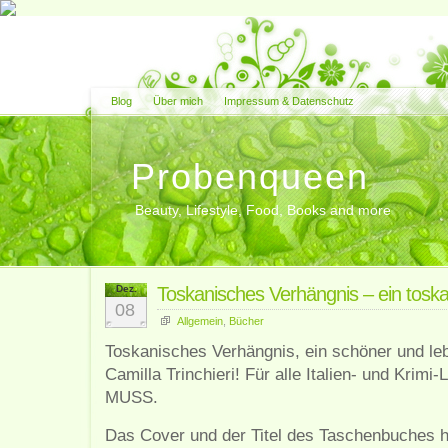
Blog
Über mich
Impressum & Datenschutz
Probenqueen
Beauty, Lifestyle, Food, Books and more
Dez.
Toskanisches Verhängnis – ein tosk
08
Allgemein
,
Bücher
Toskanisches Verhängnis, ein schöner und leb
Camilla Trinchieri! Für alle Italien- und Krimi
MUSS.
Das Cover und der Titel des Taschenbuches h