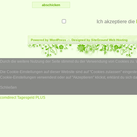
Ich akzeptiere die
Powered by
WordPress
.::. Designed by SiteGround
Web Hosting
Durch die weitere Nutzung der Seite stimmst du der Verwendung von Cookies zu.
Die Cookie-Einstellungen auf dieser Website sind auf "Cookies zulassen" eingest
Cookie-Einstellungen verwendest oder auf "Akzeptieren" klickst, erklärst du sich d
Schließen
comdirect Tagesgeld PLUS