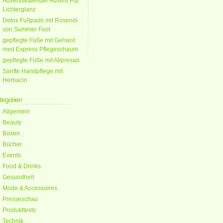
Adventskalender Advent Pur
Lichterglanz
Detox Fußpads mit Rosenöl
von Summer Foot
gepflegte Füße mit Gehwol
med Express Pflegeschaum
gepflegte Füße mit Allpresan
Sanfte Handpflege mit
Herbacin
tegorien
Allgemein
Beauty
Boxen
Bücher
Events
Food & Drinks
Gesundheit
Mode & Accessoires
Presseschau
Produkttests
Technik