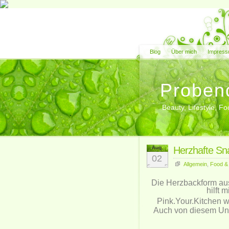
Blog
Über mich
Impress
Proben
Beauty, Lifestyle, 
Aug.
Herzhafte Sna
02
Allgemein
,
Food &
Die Herzbackform aus
hilft 
Pink.Your.Kitchen 
Auch von diesem Unt