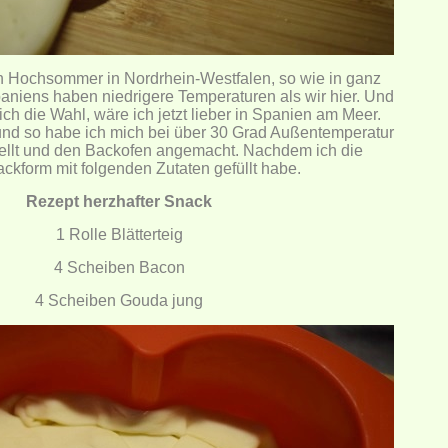
n Hochsommer in Nordrhein-Westfalen, so wie in ganz
aniens haben niedrigere Temperaturen als wir hier. Und
ich die Wahl, wäre ich jetzt lieber in Spanien am Meer.
t und so habe ich mich bei über 30 Grad Außentemperatur
tellt und den Backofen angemacht. Nachdem ich die
ackform mit folgenden Zutaten gefüllt habe.
Rezept herzhafter Snack
1 Rolle Blätterteig
4 Scheiben Bacon
4 Scheiben Gouda jung