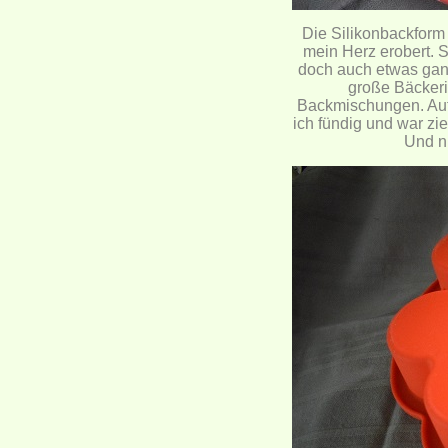
Die Silikonbackform 
mein Herz erobert. S
doch auch etwas ganz
große Bäckerin
Backmischungen. Auf
ich fündig und war zie
Und n