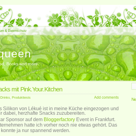
um & Datenschutz
queen
Food, Books and more
cks mit Pink.Your.Kitchen
Add comments
 Drinks
,
Produkttests
Ne
 Silikon von Lékué ist in meine Küche eingezogen und
mir dabei, herzhafte Snacks zuzubereiten.
war Sponsor auf dem
Bloggerfactory
Event in Frankfurt.
ernehmen hatte ich vorher noch nie etwas gehört. Das
konnte ja nur spannend werden.