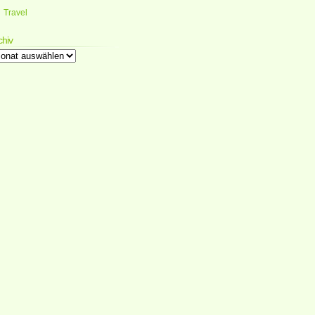
Travel
chiv
chiv