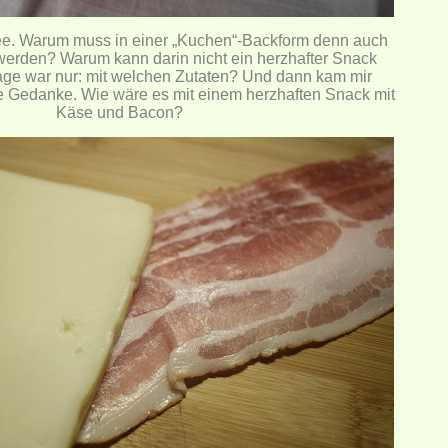
ee. Warum muss in einer „Kuchen“-Backform denn auch
rden? Warum kann darin nicht ein herzhafter Snack
age war nur: mit welchen Zutaten? Und dann kam mir
e Gedanke. Wie wäre es mit einem herzhaften Snack mit
Käse und Bacon?