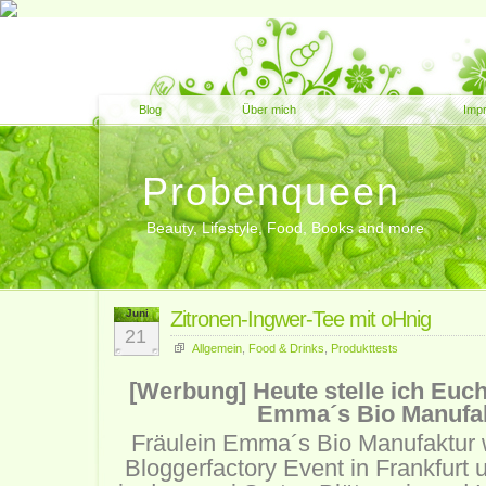
Blog
Über mich
Imp
Probenqueen
Beauty, Lifestyle, Food, Books and more
Juni
Zitronen-Ingwer-Tee mit oHnig
21
Allgemein
,
Food & Drinks
,
Produkttests
[Werbung] Heute stelle ich Euc
Emma´s
Bio Manufak
Fräulein Emma´s Bio Manufaktur
Bloggerfactory
Event in Frankfurt 