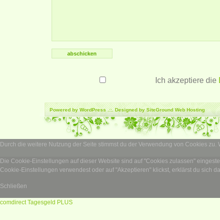
Ich akzeptiere die
Powered by
WordPress
.::. Designed by SiteGround
Web Hosting
Durch die weitere Nutzung der Seite stimmst du der Verwendung von Cookies zu.
Die Cookie-Einstellungen auf dieser Website sind auf "Cookies zulassen" eingest
Cookie-Einstellungen verwendest oder auf "Akzeptieren" klickst, erklärst du sich d
Schließen
comdirect Tagesgeld PLUS