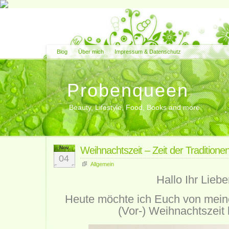
Blog
Über mich
Impressum & Datenschutz
Probenqueen
Beauty, Lifestyle, Food, Books and more
Nov.
Weihnachtszeit – Zeit der Traditione
04
Allgemein
Hallo Ihr Liebe
Heute möchte ich Euch von meine
(Vor-) Weihnachtszeit 