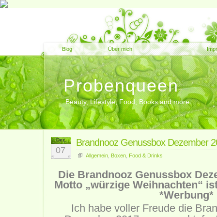
Blog
Über mich
Imp
Probenqueen
Beauty, Lifestyle, Food, Books and more
Dez.
Brandnooz Genussbox Dezember 20
07
Allgemein
,
Boxen
,
Food & Drinks
Die Brandnooz Genussbox Dez
Motto „würzige Weihnachten“ ist
*Werbung*
Ich habe voller Freude die Br