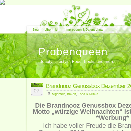
Blog
Über mich
Impressum & Datenschutz
Probenqueen
Beauty, Lifestyle, Food, Books and more
Dez.
Brandnooz Genussbox Dezember 20
07
Allgemein
,
Boxen
,
Food & Drinks
Die Brandnooz Genussbox Dez
Motto „würzige Weihnachten“ ist
*Werbung*
Ich habe voller Freude die Br