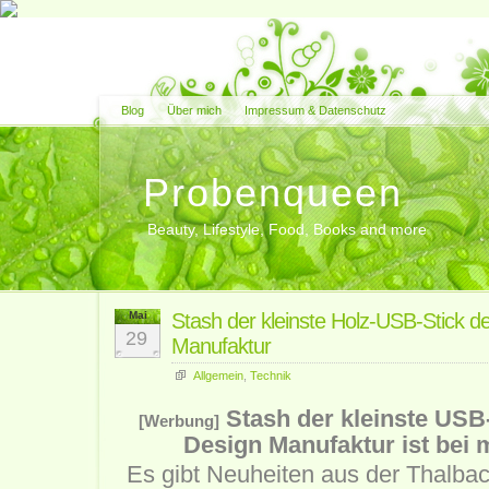
Blog
Über mich
Impressum & Datenschutz
Probenqueen
Beauty, Lifestyle, Food, Books and more
Mai
Stash der kleinste Holz-USB-Stick d
29
Manufaktur
Allgemein
,
Technik
Stash der kleinste USB
[Werbung]
Design Manufaktur ist bei 
Es gibt Neuheiten aus der Thalba