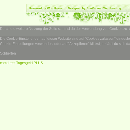
Powered by
WordPress
.::. Designed by SiteGround
Web Hosting
Durch die weitere Nutzung der Seite stimmst du der Verwendung von Cookies zu.
Die Cookie-Einstellungen auf dieser Website sind auf "Cookies zulassen" eingest
Cookie-Einstellungen verwendest oder auf "Akzeptieren" klickst, erklärst du sich d
Schließen
comdirect Tagesgeld PLUS