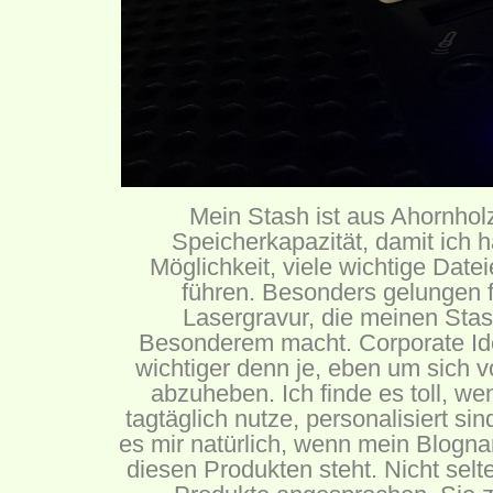
Mein Stash ist aus Ahornhol
Speicherkapazität, damit ich 
Möglichkeit, viele wichtige Date
führen. Besonders gelungen fi
Lasergravur, die meinen Sta
Besonderem macht. Corporate Iden
wichtiger denn je, eben um sich 
abzuheben. Ich finde es toll, we
tagtäglich nutze, personalisiert sin
es mir natürlich, wenn mein Blogn
diesen Produkten steht. Nicht selt