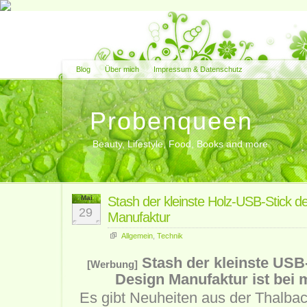
Blog
Über mich
Impressum & Datenschutz
Probenqueen
Beauty, Lifestyle, Food, Books and more
Mai
Stash der kleinste Holz-USB-Stick d
29
Manufaktur
Allgemein
,
Technik
Stash der kleinste USB
[Werbung]
Design Manufaktur ist bei 
Es gibt Neuheiten aus der Thalba