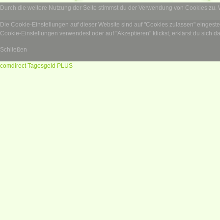
Durch die weitere Nutzung der Seite stimmst du der Verwendung von Cookies zu.
Die Cookie-Einstellungen auf dieser Website sind auf "Cookies zulassen" eingest
Cookie-Einstellungen verwendest oder auf "Akzeptieren" klickst, erklärst du sich d
Schließen
comdirect Tagesgeld PLUS