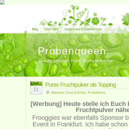
Blog
Über mich
Impressum & Datenschutz
Probenqueen
Beauty, Lifestyle, Food, Books and more
Juli
Pures Fruchtpulver als Topping
11
Allgemein
,
Food & Drinks
,
Produkttests
[Werbung] Heute stelle ich Euch
Fruchtpulver nähe
Frooggies war ebenfalls Sponsor 
Event in Frankfurt. Ich habe schon 