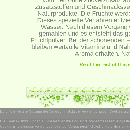
kommen ohne Zuckerzusatz aus 
Zusatzstoffen und Geschmacksver
Naturprodukte. Die Früchte werde
Dieses spezielle Verfahren entzi
Wasser. Nach diesem Vorgang 
gemahlen und es entsteht das g
Fruchtpulver. Bei der schonenden H
bleiben wertvolle Vitamine und Näh
Aroma erhalten. Nat
Read the rest of this 
Powered by
WordPress
.::. Designed by SiteGround
Web Hosting
Durch die weitere Nutzung der Seite stimmst du der Verwendung von Cookies zu.
Die Cookie-Einstellungen auf dieser Website sind auf "Cookies zulassen" eingest
Cookie-Einstellungen verwendest oder auf "Akzeptieren" klickst, erklärst du sich d