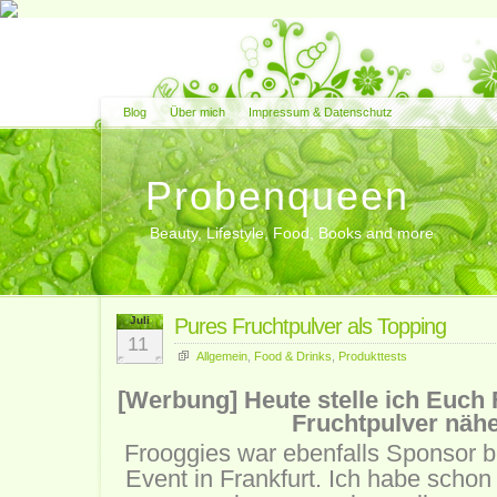
Blog
Über mich
Impressum & Datenschutz
Probenqueen
Beauty, Lifestyle, Food, Books and more
Juli
Pures Fruchtpulver als Topping
11
Allgemein
,
Food & Drinks
,
Produkttests
[Werbung] Heute stelle ich Euch
Fruchtpulver nähe
Frooggies war ebenfalls Sponsor 
Event in Frankfurt. Ich habe schon 