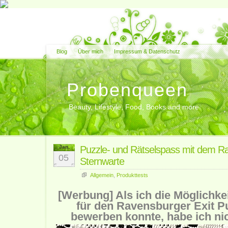
Blog
Über mich
Impressum & Datenschutz
Probenqueen
Beauty, Lifestyle, Food, Books and more
Jan.
Puzzle- und Rätselspass mit dem Ra
05
Sternwarte
Allgemein
,
Produkttests
[Werbung] Als ich die Möglichkei
für den Ravensburger Exit P
bewerben konnte, habe ich nic