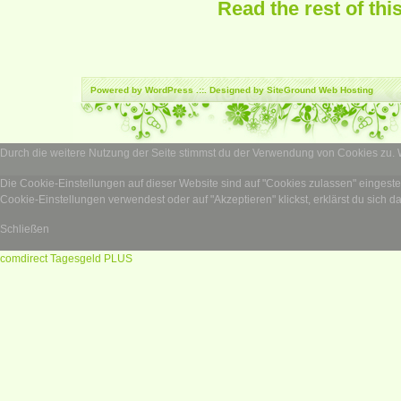
Read the rest of thi
Powered by
WordPress
.::. Designed by SiteGround
Web Hosting
Durch die weitere Nutzung der Seite stimmst du der Verwendung von Cookies zu.
Die Cookie-Einstellungen auf dieser Website sind auf "Cookies zulassen" eingest
Cookie-Einstellungen verwendest oder auf "Akzeptieren" klickst, erklärst du sich d
Schließen
comdirect Tagesgeld PLUS