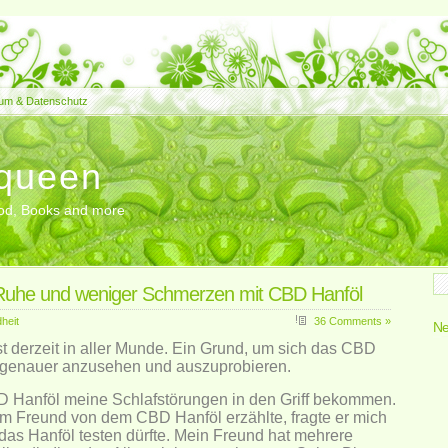
um & Datenschutz
queen
Food, Books and more
Ruhe und weniger Schmerzen mit CBD Hanföl
heit
36 Comments »
Ne
t derzeit in aller Munde. Ein Grund, um sich das CBD
 genauer anzusehen und auszuprobieren.
D Hanföl meine Schlafstörungen in den Griff bekommen.
m Freund von dem CBD Hanföl erzählte, fragte er mich
 das Hanföl testen dürfte. Mein Freund hat mehrere