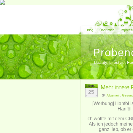
Blog
Über mich
Impress
Proben
Beauty, Lifestyle, 
Sep.
Mehr innere 
25
Allgemein
,
Gesund
[Werbung] Hanföl is
Hanföl
Ich wollte mit dem CB
Als ich jedoch meine
ganz lieb, ob er