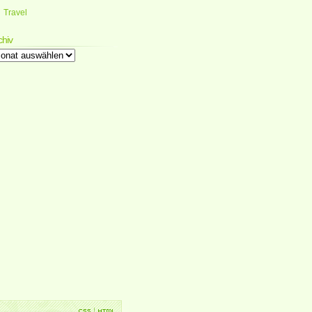
Travel
chiv
chiv