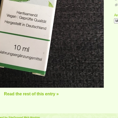
Ar
Ar
Read the rest of this entry »
gned by SiteGround
Web Hosting