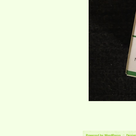
Powered by
WordPress
.::. Desi