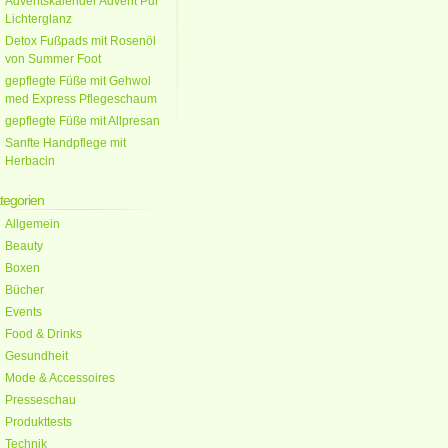
Adventskalender Advent Pur
Lichterglanz
Detox Fußpads mit Rosenöl
von Summer Foot
gepflegte Füße mit Gehwol
med Express Pflegeschaum
gepflegte Füße mit Allpresan
Sanfte Handpflege mit
Herbacin
tegorien
Allgemein
Beauty
Boxen
Bücher
Events
Food & Drinks
Gesundheit
Mode & Accessoires
Presseschau
Produkttests
Technik