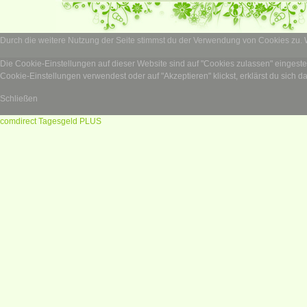
Durch die weitere Nutzung der Seite stimmst du der Verwendung von Cookies zu.
Die Cookie-Einstellungen auf dieser Website sind auf "Cookies zulassen" eingest
Cookie-Einstellungen verwendest oder auf "Akzeptieren" klickst, erklärst du sich d
Schließen
comdirect Tagesgeld PLUS