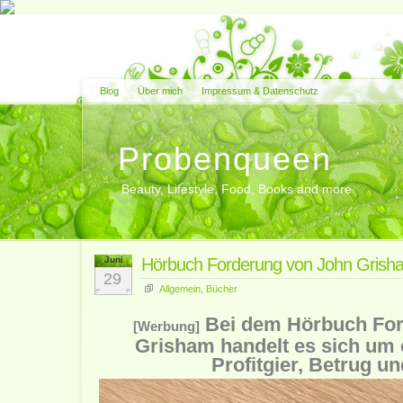
Blog
Über mich
Impressum & Datenschutz
Probenqueen
Beauty, Lifestyle, Food, Books and more
Juni
Hörbuch Forderung von John Grish
29
Allgemein
,
Bücher
Bei dem Hörbuch For
[Werbung]
Grisham handelt es sich u
Profitgier, Betrug u