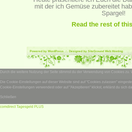
mit der ich Gemüse zubereitet ha
Spargel!
Read the rest of thi
Powered by
WordPress
.::. Designed by SiteGround
Web Hosting
Durch die weitere Nutzung der Seite stimmst du der Verwendung von Cookies zu.
Die Cookie-Einstellungen auf dieser Website sind auf "Cookies zulassen" eingest
Cookie-Einstellungen verwendest oder auf "Akzeptieren" klickst, erklärst du sich d
Schließen
comdirect Tagesgeld PLUS