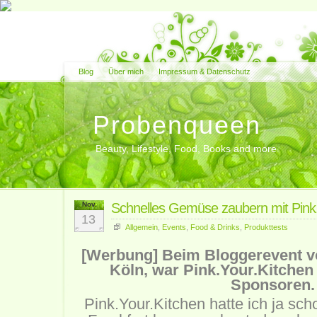
Blog
Über mich
Impressum & Datenschutz
Probenqueen
Beauty, Lifestyle, Food, Books and more
Nov.
Schnelles Gemüse zaubern mit Pink.
13
Allgemein
,
Events
,
Food & Drinks
,
Produkttests
[Werbung] Beim Bloggerevent 
Köln, war Pink.Your.Kitchen 
Sponsoren.
Pink.Your.Kitchen hatte ich ja sch