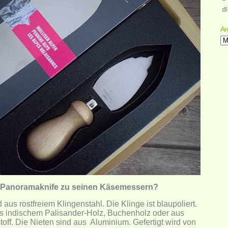
Ar
Ar
 Panoramaknife zu seinen Käsemessern?
us rostfreiem Klingenstahl. Die Klinge ist blaupoliert.
aus indischem Palisander-Holz, Buchenholz oder aus
off. Die Nieten sind aus Aluminium. Gefertigt wird von