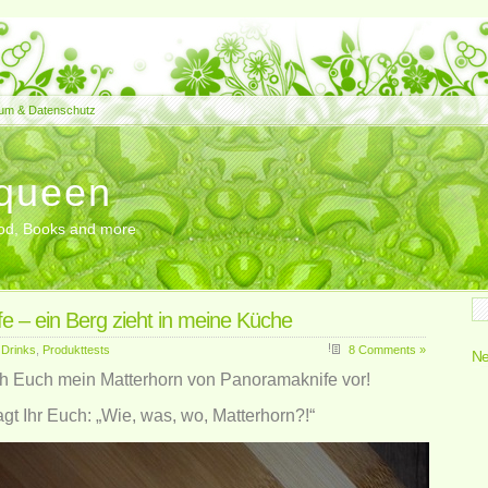
um & Datenschutz
queen
Food, Books and more
 – ein Berg zieht in meine Küche
 Drinks
,
Produkttests
8 Comments »
Ne
ich Euch mein Matterhorn von Panoramaknife vor!
ragt Ihr Euch: „Wie, was, wo, Matterhorn?!“