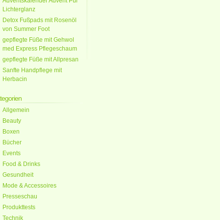
Adventskalender Advent Pur
Lichterglanz
Detox Fußpads mit Rosenöl
von Summer Foot
gepflegte Füße mit Gehwol
med Express Pflegeschaum
gepflegte Füße mit Allpresan
Sanfte Handpflege mit
Herbacin
tegorien
Allgemein
Beauty
Boxen
Bücher
Events
Food & Drinks
Gesundheit
Mode & Accessoires
Presseschau
Produkttests
Technik