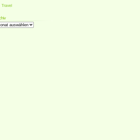
Travel
chiv
chiv