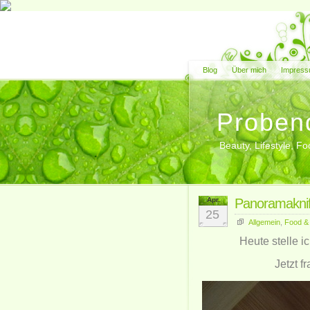
Blog
Über mich
Impress
Proben
Beauty, Lifestyle, 
Apr.
Panoramaknife
25
Allgemein
,
Food &
Heute stelle 
Jetzt f