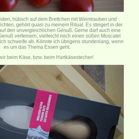
iden, hübsch auf dem Brettchen mit Weintrauben und
chten, gehört quasi zu meinem Ritual. Es steigert in der
auf den unvergleichlichen Genuß. Gerne darf auch eine
nuß verfeinern, vielleicht noch einen süßen Moscatel
ich schweife ab. Könnte ich übrigens stundenlang, wenn
es um das Thema Essen geht.
wir beim Käse, bzw. beim Hartkäsestecher!