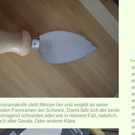
Ka
noramaknife stellt Messer her und vergibt an seine
sten Panoramen der Schweiz. Damit läßt sich der beste
rragend schneiden oder wie in meinem Fall, natürlich
ch alter Gouda. Oder anderer Käse.