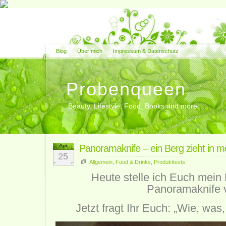
Blog
Über mich
Impressum & Datenschutz
Probenqueen
Beauty, Lifestyle, Food, Books and more
Apr.
Panoramaknife – ein Berg zieht in 
25
Allgemein
,
Food & Drinks
,
Produkttests
Heute stelle ich Euch mein
Panoramaknife v
Jetzt fragt Ihr Euch: „Wie, was