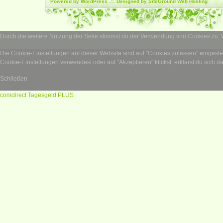
Powered by
WordPress
.::. Designed by SiteGround
Web Hosting
Durch die weitere Nutzung der Seite stimmst du der Verwendung von Cookies zu.
Die Cookie-Einstellungen auf dieser Website sind auf "Cookies zulassen" eingest
Cookie-Einstellungen verwendest oder auf "Akzeptieren" klickst, erklärst du sich d
Schließen
comdirect Tagesgeld PLUS