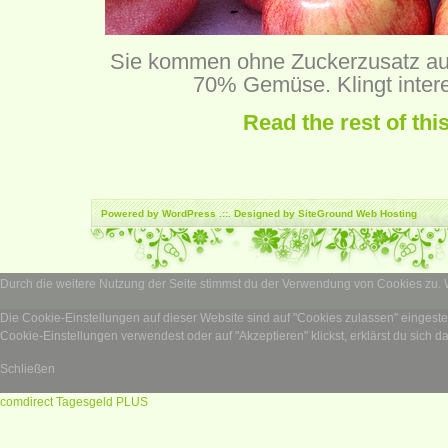
Sie kommen ohne Zuckerzusatz aus
70% Gemüse. Klingt intere
Read the rest of thi
Powered by
WordPress
.::. Designed by SiteGround
Web Hosting
Durch die weitere Nutzung der Seite stimmst du der Verwendung von Cookies zu.
Die Cookie-Einstellungen auf dieser Website sind auf "Cookies zulassen" eingest
Cookie-Einstellungen verwendest oder auf "Akzeptieren" klickst, erklärst du sich d
Schließen
comdirect Tagesgeld PLUS