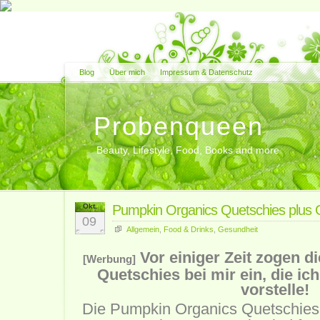
Blog
Über mich
Impressum & Datenschutz
Probenqueen
Beauty, Lifestyle, Food, Books and more
Okt.
Pumpkin Organics Quetschies plus 
09
Allgemein
,
Food & Drinks
,
Gesundheit
Vor einiger Zeit zogen 
[Werbung]
Quetschies bei mir ein, die ic
vorstelle!
Die Pumpkin Organics Quetschie