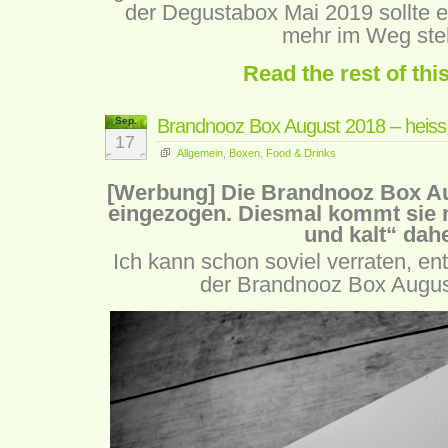
der Degustabox Mai 2019 sollte e
mehr im Weg ste
Read the rest of thi
Sep.
Brandnooz Box August 2018 – heiss 
17
Allgemein
,
Boxen
,
Food & Drinks
[Werbung] Die Brandnooz Box Aug
eingezogen. Diesmal kommt sie 
und kalt“ dahe
Ich kann schon soviel verraten, en
der Brandnooz Box August