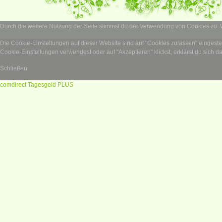
Durch die weitere Nutzung der Seite stimmst du der Verwendung von Cookies zu.
Die Cookie-Einstellungen auf dieser Website sind auf "Cookies zulassen" eingest
Cookie-Einstellungen verwendest oder auf "Akzeptieren" klickst, erklärst du sich d
Schließen
comdirect Tagesgeld PLUS