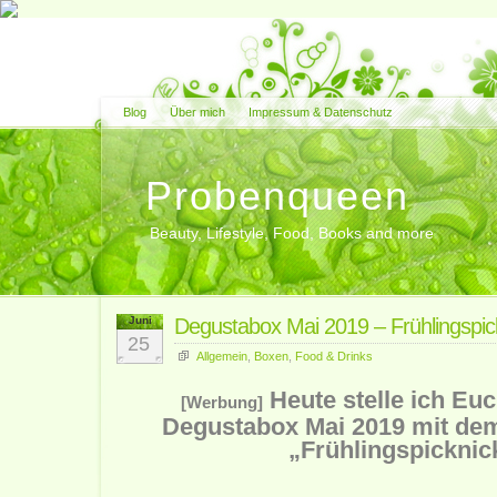
Blog
Über mich
Impressum & Datenschutz
Probenqueen
Beauty, Lifestyle, Food, Books and more
Juni
Degustabox Mai 2019 – Frühlingspic
25
Allgemein
,
Boxen
,
Food & Drinks
Heute stelle ich Euc
[Werbung]
Degustabox Mai 2019 mit d
„Frühlingspicknick