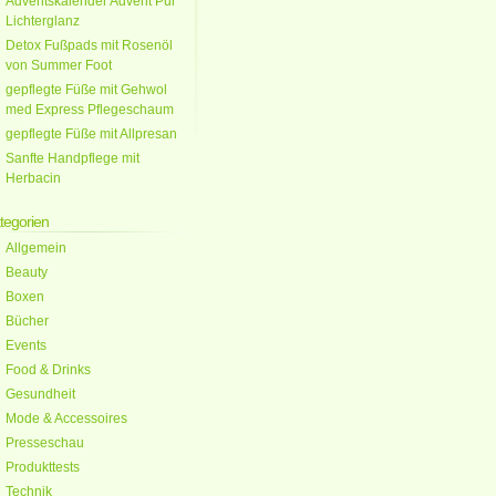
Adventskalender Advent Pur
Lichterglanz
Detox Fußpads mit Rosenöl
von Summer Foot
gepflegte Füße mit Gehwol
med Express Pflegeschaum
gepflegte Füße mit Allpresan
Sanfte Handpflege mit
Herbacin
tegorien
Allgemein
Beauty
Boxen
Bücher
Events
Food & Drinks
Gesundheit
Mode & Accessoires
Presseschau
Produkttests
Technik