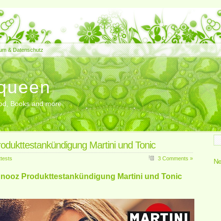
um & Datenschutz
queen
Food, Books and more
odukttestankündigung Martini und Tonic
tests
3 Comments »
Ne
nooz Produkttestankündigung Martini und Tonic