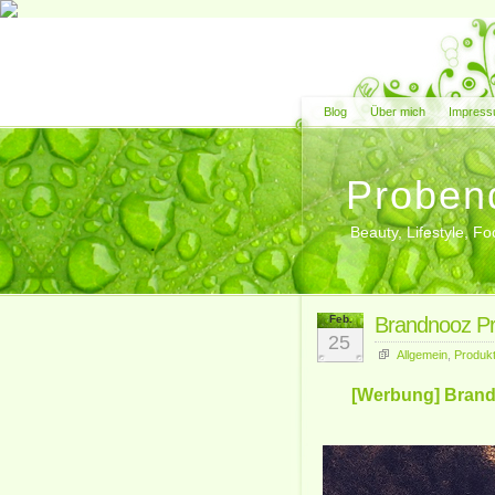
Blog
Über mich
Impress
Proben
Beauty, Lifestyle, 
Feb.
Brandnooz Pr
25
Allgemein
,
Produkt
[Werbung] Brand