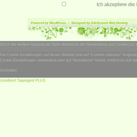
Ich akzeptiere die
Powered by
WordPress
.::. Designed by SiteGround
Web Hosting
Durch die weitere Nutzung der Seite stimmst du der Verwendung von Cookies zu.
Die Cookie-Einstellungen auf dieser Website sind auf "Cookies zulassen" eingest
Cookie-Einstellungen verwendest oder auf "Akzeptieren" klickst, erklärst du sich d
Schließen
comdirect Tagesgeld PLUS