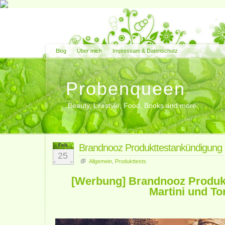
Blog
Über mich
Impressum & Datenschutz
Probenqueen
Beauty, Lifestyle, Food, Books and more
Feb.
Brandnooz Produkttestankündigung M
25
Allgemein
,
Produkttests
[Werbung] Brandnooz Produk
Martini und To