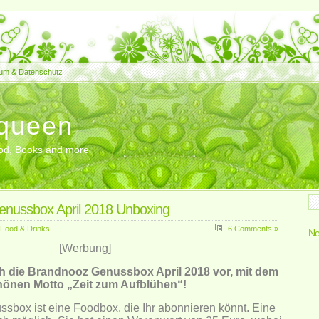
um & Datenschutz
queen
Food, Books and more
nussbox April 2018 Unboxing
Food & Drinks
6 Comments »
Ne
[Werbung]
ch die Brandnooz Genussbox April 2018 vor, mit dem
hönen Motto „Zeit zum Aufblühen“!
sbox ist eine Foodbox, die Ihr abonnieren könnt. Eine