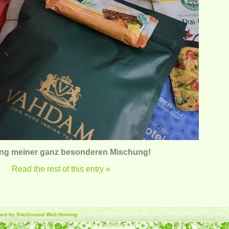
ng meiner ganz besonderen Mischung!
Read the rest of this entry »
gned by SiteGround
Web Hosting