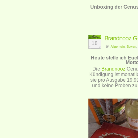
Unboxing der Genuss
März
Brandnooz G
18
Allgemein
,
Boxen
,
Heute stelle ich Eu
Mott
Die
Brandnooz
Genus
Kündigung ist monatli
sie pro Ausgabe 19,99
und keine Proben zu 