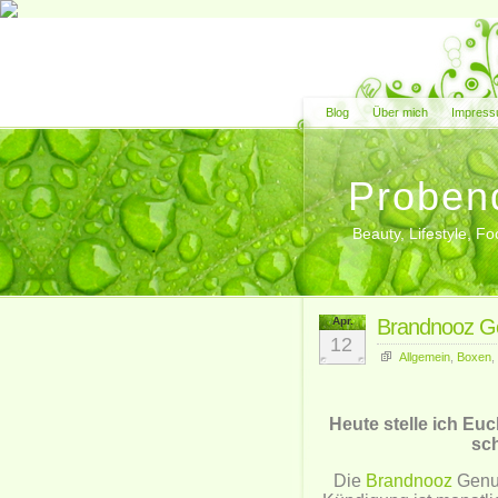
Blog
Über mich
Impress
Proben
Beauty, Lifestyle, 
Apr.
Brandnooz Ge
12
Allgemein
,
Boxen
,
Heute stelle ich Eu
sc
Die
Brandnooz
Genus