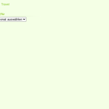
Travel
chiv
chiv