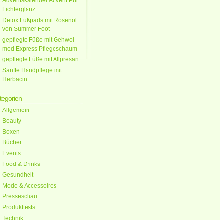
Adventskalender Advent Pur
Lichterglanz
Detox Fußpads mit Rosenöl
von Summer Foot
gepflegte Füße mit Gehwol
med Express Pflegeschaum
gepflegte Füße mit Allpresan
Sanfte Handpflege mit
Herbacin
tegorien
Allgemein
Beauty
Boxen
Bücher
Events
Food & Drinks
Gesundheit
Mode & Accessoires
Presseschau
Produkttests
Technik