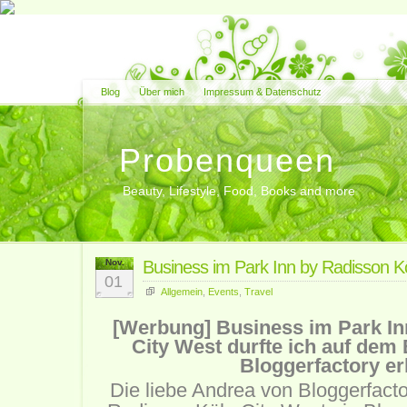
Blog
Über mich
Impressum & Datenschutz
Probenqueen
Beauty, Lifestyle, Food, Books and more
Nov.
Business im Park Inn by Radisson K
01
Allgemein
,
Events
,
Travel
[Werbung] Business im Park In
City West durfte ich auf dem
Bloggerfactory er
Die liebe Andrea von Bloggerfacto