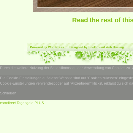
Read the rest of thi
Powered by
WordPress
.::. Designed by SiteGround
Web Hosting
Durch die weitere Nutzung der Seite stimmst du der Verwendung von Cookies zu.
Die Cookie-Einstellungen auf dieser Website sind auf "Cookies zulassen" eingest
Cookie-Einstellungen verwendest oder auf "Akzeptieren" klickst, erklärst du sich d
Schließen
comdirect Tagesgeld PLUS