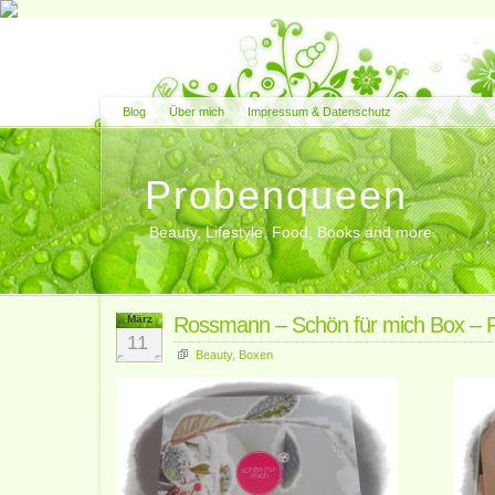
Blog
Über mich
Impressum & Datenschutz
Probenqueen
Beauty, Lifestyle, Food, Books and more
März
Rossmann – Schön für mich Box – 
11
Beauty
,
Boxen