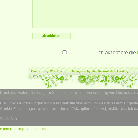
Ich akzeptiere die
Powered by
WordPress
.::. Designed by SiteGround
Web Hosting
Durch die weitere Nutzung der Seite stimmst du der Verwendung von Cookies zu.
Die Cookie-Einstellungen auf dieser Website sind auf "Cookies zulassen" eingest
Cookie-Einstellungen verwendest oder auf "Akzeptieren" klickst, erklärst du sich d
Schließen
comdirect Tagesgeld PLUS