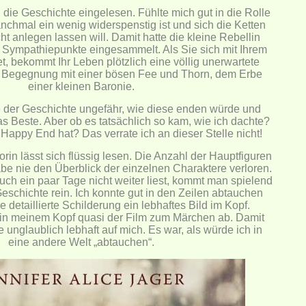
n die Geschichte eingelesen. Fühlte mich gut in die Rolle
anchmal ein wenig widerspenstig ist und sich die Ketten
t anlegen lassen will. Damit hatte die kleine Rebellin
 Sympathiepunkte eingesammelt. Als Sie sich mit Ihrem
t, bekommt Ihr Leben plötzlich eine völlig unerwartete
 Begegnung mit einer bösen Fee und Thorn, dem Erbe
einer kleinen Baronie.
e der Geschichte ungefähr, wie diese enden würde und
 das Beste. Aber ob es tatsächlich so kam, wie ich dachte?
appy End hat? Das verrate ich an dieser Stelle nicht!
orin lässt sich flüssig lesen. Die Anzahl der Hauptfiguren
 habe nie den Überblick der einzelnen Charaktere verloren.
h ein paar Tage nicht weiter liest, kommt man spielend
 Geschichte rein. Ich konnte gut in den Zeilen abtauchen
e detaillierte Schilderung ein lebhaftes Bild im Kopf.
f in meinem Kopf quasi der Film zum Märchen ab. Damit
e unglaublich lebhaft auf mich. Es war, als würde ich in
eine andere Welt „abtauchen“.