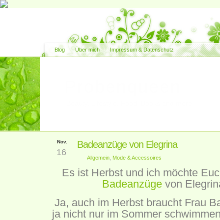
Blog
Über mich
Impressum & Datenschutz
Probenqueen
Beauty, Lifestyle, Food, Books and more
Nov.
Badeanzüge von Elegrina
16
Allgemein
,
Mode & Accessoires
Es ist Herbst und ich möchte Euc
Badeanzüge
von Elegrina
Ja, auch im Herbst braucht Frau 
ja nicht nur im Sommer schwimmen.