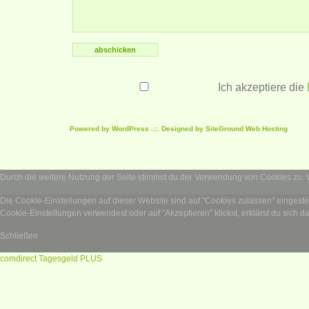
Ich akzeptiere die
Powered by
WordPress
.::. Designed by SiteGround
Web Hosting
Durch die weitere Nutzung der Seite stimmst du der Verwendung von Cookies zu.
Die Cookie-Einstellungen auf dieser Website sind auf "Cookies zulassen" eingest
Cookie-Einstellungen verwendest oder auf "Akzeptieren" klickst, erklärst du sich d
Schließen
comdirect Tagesgeld PLUS