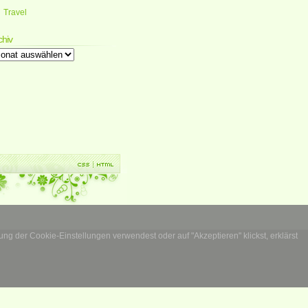
Travel
chiv
chiv
g der Cookie-Einstellungen verwendest oder auf "Akzeptieren" klickst, erklärst