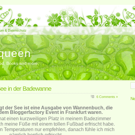
um & Datenschutz
queen
Food, Books and more
r See in der Badewanne
6 Comments »
Ne
iegt der See ist eine Ausgabe von Wannenbuch, die
dem Bloggerfactory Event in Frankfurt waren.
ee hat einen kurzweiligen Platz in meinem Badezimmer
ch meine Füße mit einem tollen Fußbad erfrischt habe.
n Temperaturen nur empfehlen, danach fühle ich mich
nämlich herrlich erfrischt.