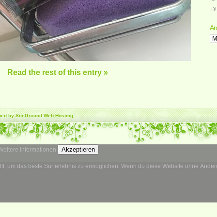
Ar
Ar
Read the rest of this entry »
gned by SiteGround
Web Hosting
Akzeptieren
Weitere Informationen
llt, um das beste Surferlebnis zu ermöglichen. Wenn du diese Website ohne Änderun