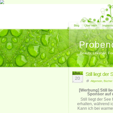
Blog
Über mich
Impress
Proben
Beauty, Lifestyle, 
Aug.
Still liegt de
20
Allgemein
,
Bücher
[Werbung] Still l
Sponsor auf 
Still liegt der S
erhalten, während i
Kann ich bei warme