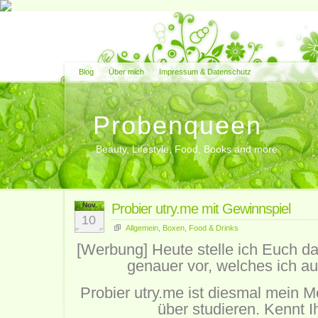
Blog
Über mich
Impressum & Datenschutz
Probenqueen
Beauty, Lifestyle, Food, Books and more
Nov.
Probier utry.me mit Gewinnspiel
10
Allgemein
,
Boxen
,
Food & Drinks
[Werbung] Heute stelle ich Euch d
genauer vor, welches ich au
Probier utry.me ist diesmal mein Mo
über studieren. Kennt I