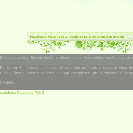
Powered by
WordPress
.::. Designed by SiteGround
Web Hosting
Durch die weitere Nutzung der Seite stimmst du der Verwendung von Cookies zu.
Die Cookie-Einstellungen auf dieser Website sind auf "Cookies zulassen" eingest
Cookie-Einstellungen verwendest oder auf "Akzeptieren" klickst, erklärst du sich d
Schließen
comdirect Tagesgeld PLUS