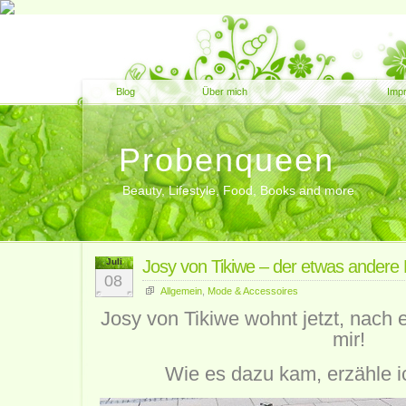
Blog
Über mich
Imp
Probenqueen
Beauty, Lifestyle, Food, Books and more
Juli
Josy von Tikiwe – der etwas andere
08
Allgemein
,
Mode & Accessoires
Josy von Tikiwe wohnt jetzt, nach e
mir!
Wie es dazu kam, erzähle i