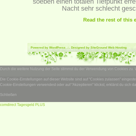
soeben einen totalen Tiefpunkt errei
Nacht sehr schlecht gesc
Read the rest of this 
Powered by
WordPress
.::. Designed by SiteGround
Web Hosting
Durch die weitere Nutzung der Seite stimmst du der Verwendung von Cookies zu.
Die Cookie-Einstellungen auf dieser Website sind auf "Cookies zulassen" eingest
Cookie-Einstellungen verwendest oder auf "Akzeptieren" klickst, erklärst du sich d
Schließen
comdirect Tagesgeld PLUS