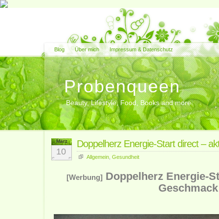
Blog
Über mich
Impressum & Datenschutz
Probenqueen
Beauty, Lifestyle, Food, Books and more
März
Doppelherz Energie-Start direct – akt
10
Allgemein
,
Gesundheit
Doppelherz Energie-Sta
[Werbung]
Geschmack