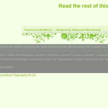
Read the rest of thi
Powered by
WordPress
.::. Designed by SiteGround
Web Hosting
Durch die weitere Nutzung der Seite stimmst du der Verwendung von Cookies zu.
Die Cookie-Einstellungen auf dieser Website sind auf "Cookies zulassen" eingest
Cookie-Einstellungen verwendest oder auf "Akzeptieren" klickst, erklärst du sich d
Schließen
comdirect Tagesgeld PLUS