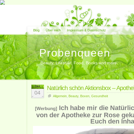
Blog
Über mich
Impressum & Datenschutz
Probenqueen
Beauty, Lifestyle, Food, Books and more
Okt.
Natürlich schön Aktionsbox – Apoth
04
Allgemein
,
Beauty
,
Boxen
,
Gesundheit
Ich habe mir die Natürl
[Werbung]
von der Apotheke zur Rose geka
Euch den Inhal