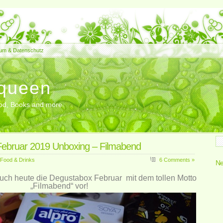
um & Datenschutz
queen
Food, Books and more
ebruar 2019 Unboxing – Filmabend
Food & Drinks
6 Comments »
Ne
Euch heute die Degustabox Februar mit dem tollen Motto
„Filmabend“ vor!