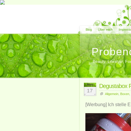
Blog
Über mich
Impress
Proben
Beauty, Lifestyle, 
März
Degustabox F
17
Allgemein
,
Boxen
,
[Werbung] Ich stelle 