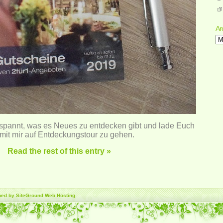
Ar
Ar
espannt, was es Neues zu entdecken gibt und lade Euch
 mit mir auf Entdeckungstour zu gehen.
Read the rest of this entry »
gned by SiteGround
Web Hosting