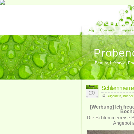
Blog
Über mich
Impress
Proben
Beauty, Lifestyle, 
Nov.
Schlemmerrei
20
Allgemein
,
Bücher
[Werbung] Ich freu
Bochu
Die Schlemmerreise B
Angebot a