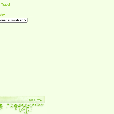
Travel
chiv
chiv