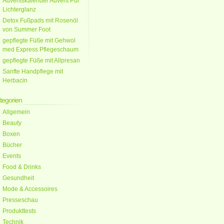
Adventskalender Advent Pur
Lichterglanz
Detox Fußpads mit Rosenöl
von Summer Foot
gepflegte Füße mit Gehwol
med Express Pflegeschaum
gepflegte Füße mit Allpresan
Sanfte Handpflege mit
Herbacin
tegorien
Allgemein
Beauty
Boxen
Bücher
Events
Food & Drinks
Gesundheit
Mode & Accessoires
Presseschau
Produkttests
Technik