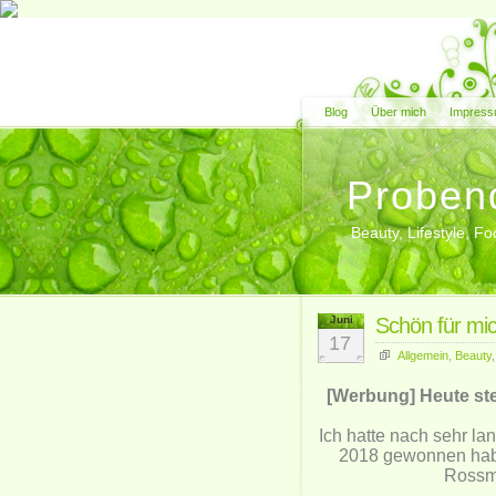
Blog
Über mich
Impress
Proben
Beauty, Lifestyle, 
Juni
Schön für mi
17
Allgemein
,
Beauty
[Werbung] Heute ste
Ich hatte nach sehr la
2018 gewonnen habe.
Rossma