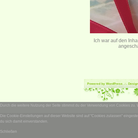
Ich war auf den Inha
angescha
Powered by
WordPress
.::. Desi
Durch die weitere Nutzung der Seite stimmst du der Verwendung von Cookies zu.
Die Cookie-Einstellungen auf dieser Website sind auf "Cookies zulassen" eingeste
du sich damit einverstanden.
Schließen