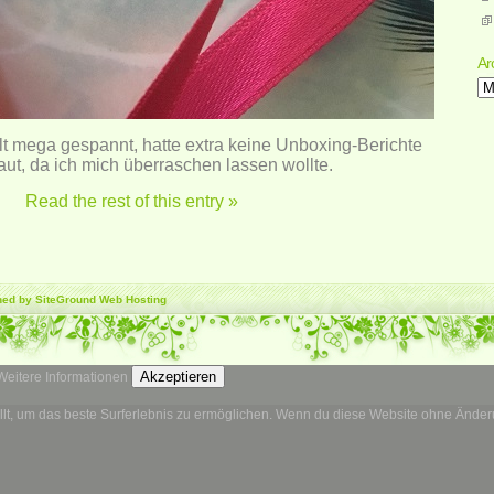
Ar
Ar
lt mega gespannt, hatte extra keine Unboxing-Berichte
ut, da ich mich überraschen lassen wollte.
Read the rest of this entry »
gned by SiteGround
Web Hosting
Akzeptieren
Weitere Informationen
llt, um das beste Surferlebnis zu ermöglichen. Wenn du diese Website ohne Änderun