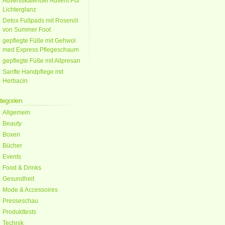
Adventskalender Advent Pur
Lichterglanz
Detox Fußpads mit Rosenöl
von Summer Foot
gepflegte Füße mit Gehwol
med Express Pflegeschaum
gepflegte Füße mit Allpresan
Sanfte Handpflege mit
Herbacin
tegorien
Allgemein
Beauty
Boxen
Bücher
Events
Food & Drinks
Gesundheit
Mode & Accessoires
Presseschau
Produkttests
Technik