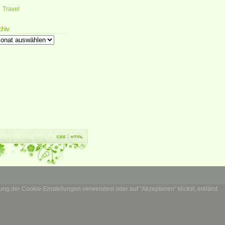
Travel
chiv
chiv
g der Cookie-Einstellungen verwendest oder auf "Akzeptieren" klickst, erklärst