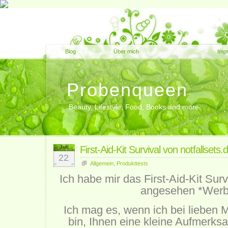
Blog
Über mich
Imp
Probenqueen
Beauty, Lifestyle, Food, Books and more
Juli
First-Aid-Kit Survival von notfallset
22
Allgemein
,
Produkttests
Ich habe mir das First-Aid-Kit Surv
angesehen *Wer
Ich mag es, wenn ich bei lieben
bin, Ihnen eine kleine Aufmerks