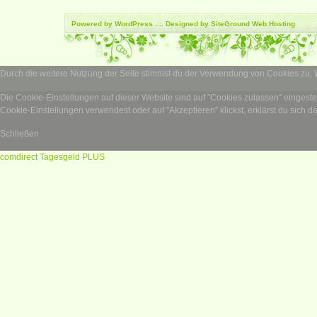
Powered by
WordPress
.::. Designed by SiteGround
Web Hosting
Durch die weitere Nutzung der Seite stimmst du der Verwendung von Cookies zu.
Die Cookie-Einstellungen auf dieser Website sind auf "Cookies zulassen" eingest
Cookie-Einstellungen verwendest oder auf "Akzeptieren" klickst, erklärst du sich d
Schließen
comdirect Tagesgeld PLUS