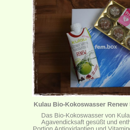
Kulau Bio-Kokoswasser Renew 5
Das Bio-Kokoswasser von Kulau 
Agavendicksaft gesüßt und enth
Portion Antioxidantien und Vitami