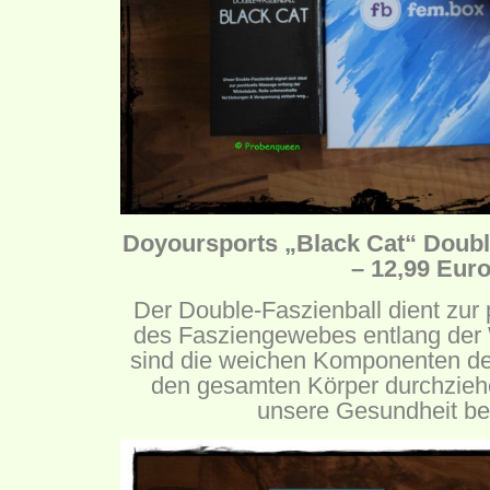
Doyoursports „Black Cat“ Double
– 12,99 Eur
Der Double-Faszienball dient zur
des Fasziengewebes entlang der 
sind die weichen Komponenten d
den gesamten Körper durchzie
unsere Gesundheit b