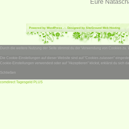
Eure Natasch
Powered by
WordPress
.::. Designed by SiteGround
Web Hosting
Durch die weitere Nutzung der Seite stimmst du der Verwendung von Cookies zu.
Die Cookie-Einstellungen auf dieser Website sind auf "Cookies zulassen" eingest
Cookie-Einstellungen verwendest oder auf "Akzeptieren" klickst, erklärst du sich d
Schließen
comdirect Tagesgeld PLUS