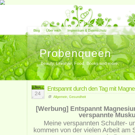
Blog
Über mich
Impressum & Datenschutz
Probenqueen
Beauty, Lifestyle, Food, Books and more
Nov.
Entspannt durch den Tag mit Magnes
24
Allgemein
,
Gesundheit
[Werbung] Entspannt Magnesium
verspannte Musku
Meine verspannten Schulter- 
kommen von der vielen Arbeit am S