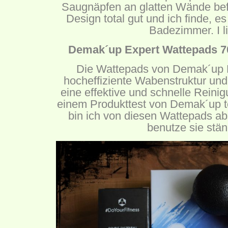
Saugnäpfen an glatten Wände befes
Design total gut und ich finde, es
Badezimmer. I li
Demak´up Expert Wattepads 70
Die Wattepads von Demak´up 
hocheffiziente Wabenstruktur und
eine effektive und schnelle Reinig
einem Produkttest von Demak´up t
bin ich von diesen Wattepads ab
benutze sie stän