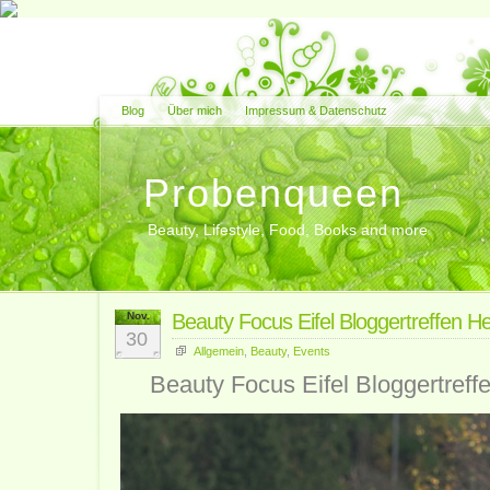
Blog
Über mich
Impressum & Datenschutz
Probenqueen
Beauty, Lifestyle, Food, Books and more
Nov.
Beauty Focus Eifel Bloggertreffen H
30
Allgemein
,
Beauty
,
Events
Beauty Focus Eifel Bloggertreff