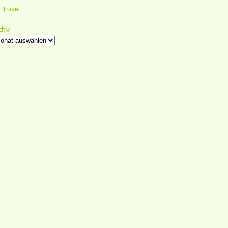
Travel
chiv
chiv