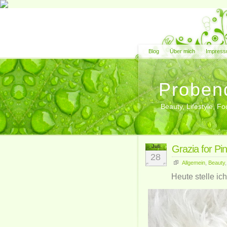
Blog
Über mich
Impress
Proben
Beauty, Lifestyle, 
Juli
Grazia for Pi
28
Allgemein
,
Beauty
Heute stelle ic