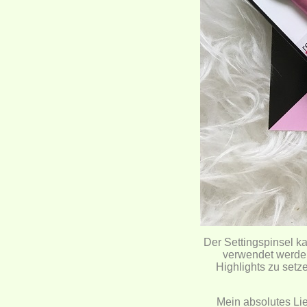
Der Settingspinsel k
verwendet werden
Highlights zu setz
Mein absolutes Lie