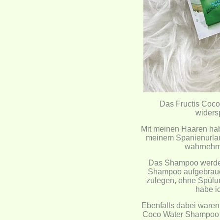
Das Fructis Coco 
widers
Mit meinen Haaren hab
meinem Spanienurlaub
wahrnehmb
Das Shampoo werde i
Shampoo aufgebrauch
zulegen, ohne Spülu
habe ic
Ebenfalls dabei waren
Coco Water Shampoo u