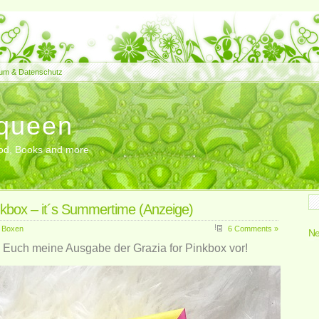
um & Datenschutz
queen
Food, Books and more
nkbox – it´s Summertime (Anzeige)
,
Boxen
6 Comments »
Ne
h Euch meine Ausgabe der Grazia for Pinkbox vor!