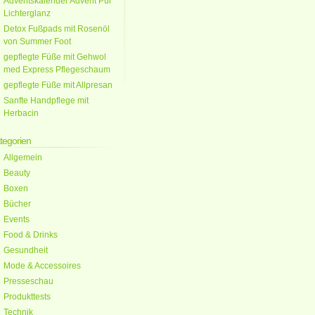
Adventskalender Advent Pur
Lichterglanz
Detox Fußpads mit Rosenöl
von Summer Foot
gepflegte Füße mit Gehwol
med Express Pflegeschaum
gepflegte Füße mit Allpresan
Sanfte Handpflege mit
Herbacin
tegorien
Allgemein
Beauty
Boxen
Bücher
Events
Food & Drinks
Gesundheit
Mode & Accessoires
Presseschau
Produkttests
Technik