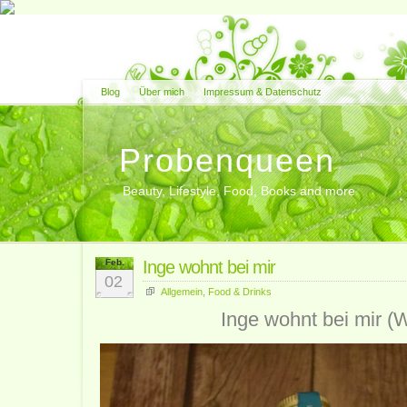
Blog
Über mich
Impressum & Datenschutz
Probenqueen
Beauty, Lifestyle, Food, Books and more
Feb.
Inge wohnt bei mir
02
Allgemein
,
Food & Drinks
Inge wohnt bei mir (