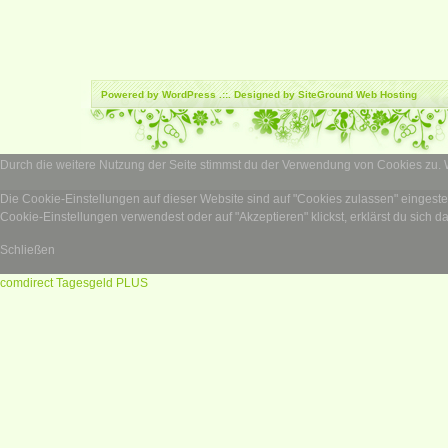
Powered by
WordPress
.::. Designed by SiteGround
Web Hosting
Durch die weitere Nutzung der Seite stimmst du der Verwendung von Cookies zu.
Die Cookie-Einstellungen auf dieser Website sind auf "Cookies zulassen" eingest
Cookie-Einstellungen verwendest oder auf "Akzeptieren" klickst, erklärst du sich d
Schließen
comdirect Tagesgeld PLUS