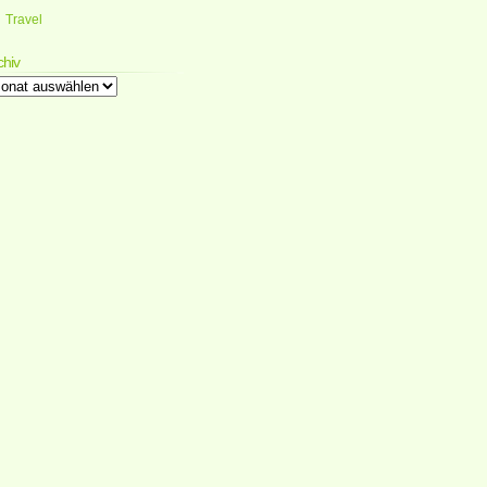
Travel
chiv
chiv