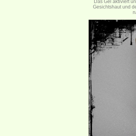
Das Gel aktiviert un
Gesichtshaut und den
n