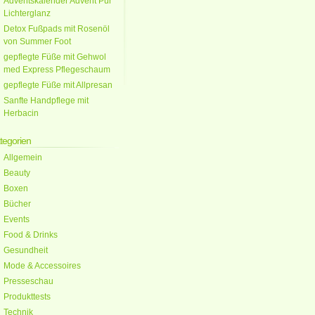
Adventskalender Advent Pur
Lichterglanz
Detox Fußpads mit Rosenöl
von Summer Foot
gepflegte Füße mit Gehwol
med Express Pflegeschaum
gepflegte Füße mit Allpresan
Sanfte Handpflege mit
Herbacin
tegorien
Allgemein
Beauty
Boxen
Bücher
Events
Food & Drinks
Gesundheit
Mode & Accessoires
Presseschau
Produkttests
Technik