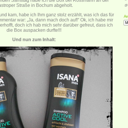
enden Samstag habe ich die Box bei Rossmann an der
stroper Straße in Bochum abgeholt.
nd kam, habe ich Ihm ganz stolz erzählt, was ich das für
Ar
mentar war: „Ja, dann mach doch auf!“ Ok, ich habe mir
Ar
rhofft, doch ich hab mich sehr darüber gefreut, dass ich
die Box auspacken durfte!!!
Und nun zum Inhalt: