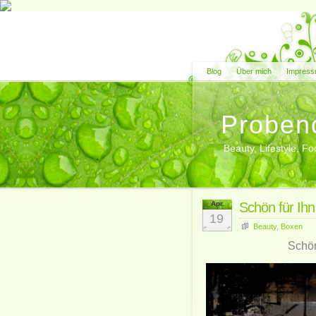
Blog
Über mich
Impress
Proben
Beauty, Lifestyle, 
Apr.
Schön für Ih
19
Beauty
,
Boxen
Schön