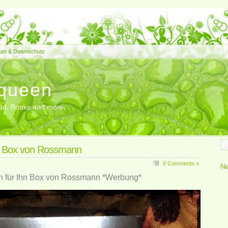
um & Datenschutz
queen
Food, Books and more
n Box von Rossmann
8 Comments »
Ne
 für Ihn Box von Rossmann *Werbung*