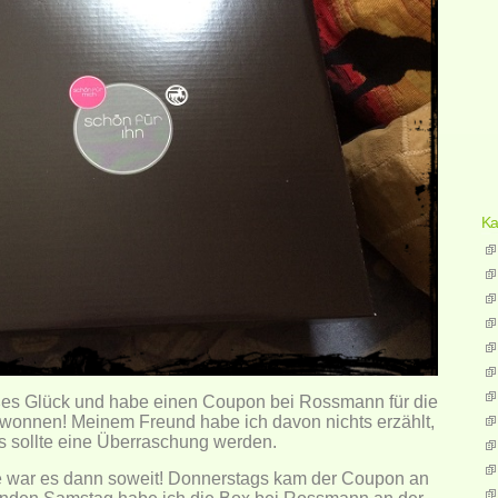
Ka
oßes Glück und habe einen Coupon bei Rossmann für die
wonnen! Meinem Freund habe ich davon nichts erzählt,
s sollte eine Überraschung werden.
 war es dann soweit! Donnerstags kam der Coupon an