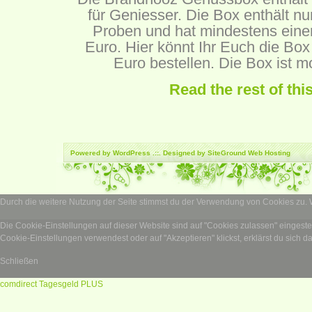
für Geniesser. Die Box enthält nu
Proben und hat mindestens ein
Euro.
Hier
könnt Ihr Euch die Box
Euro bestellen. Die Box ist m
Read the rest of thi
Powered by
WordPress
.::. Designed by SiteGround
Web Hosting
Durch die weitere Nutzung der Seite stimmst du der Verwendung von Cookies zu.
Die Cookie-Einstellungen auf dieser Website sind auf "Cookies zulassen" eingest
Cookie-Einstellungen verwendest oder auf "Akzeptieren" klickst, erklärst du sich d
Schließen
comdirect Tagesgeld PLUS