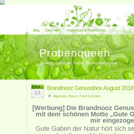
Blog
Über mich
Impressum & Datenschutz
Probenqueen
Beauty, Lifestyle, Food, Books and more
Aug.
Brandnooz Genussbox August 2018 
13
Allgemein
,
Boxen
,
Food & Drinks
[Werbung] Die Brandnooz Genuss
mit dem schönen Motto „Gute G
mir eingezoge
Gute Gaben der Natur hört sich s