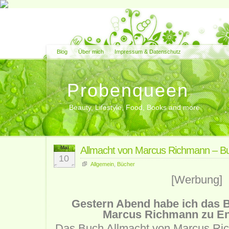
Blog
Über mich
Impressum & Datenschutz
Probenqueen
Beauty, Lifestyle, Food, Books and more
Mai
Allmacht von Marcus Richmann – B
10
Allgemein
,
Bücher
[Werbung]
Gestern Abend habe ich das 
Marcus Richmann zu En
Das Buch Allmacht von Marcus Ri