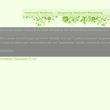
Powered by
WordPress
.::. Designed by SiteGround
Web Hosting
Durch die weitere Nutzung der Seite stimmst du der Verwendung von Cookies zu.
Die Cookie-Einstellungen auf dieser Website sind auf "Cookies zulassen" eingest
Cookie-Einstellungen verwendest oder auf "Akzeptieren" klickst, erklärst du sich d
Schließen
comdirect Tagesgeld PLUS