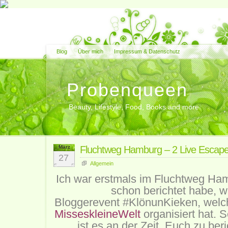
Blog
Über mich
Impressum & Datenschutz
Probenqueen
Beauty, Lifestyle, Food, Books and more
März
Fluchtweg Hamburg – 2 Live Escape
27
Allgemein
Ich war erstmals im Fluchtweg Ham
schon berichtet habe, w
Bloggerevent
#KlönunKieken, welch
MisseskleineWelt
organisiert hat. 
ist es an der Zeit, Euch zu ber