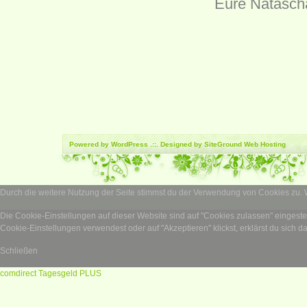
Eure Natasch
Powered by
WordPress
.::. Designed by SiteGround
Web Hosting
Durch die weitere Nutzung der Seite stimmst du der Verwendung von Cookies zu.
Die Cookie-Einstellungen auf dieser Website sind auf "Cookies zulassen" eingest
Cookie-Einstellungen verwendest oder auf "Akzeptieren" klickst, erklärst du sich d
Schließen
comdirect Tagesgeld PLUS