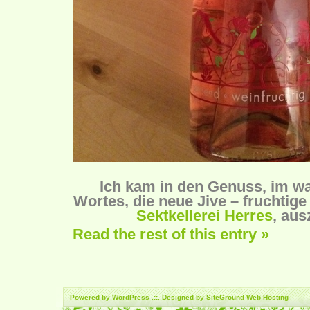
Ich kam in den Genuss, im w
Wortes, die neue Jive – fruchtige
Sektkellerei Herres
, aus
Read the rest of this entry »
Powered by
WordPress
.::. Designed by SiteGround
Web Hosting