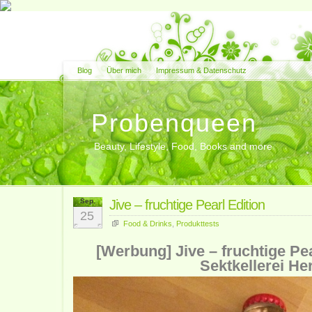
Blog
Über mich
Impressum & Datenschutz
Probenqueen
Beauty, Lifestyle, Food, Books and more
Sep.
Jive – fruchtige Pearl Edition
25
Food & Drinks
,
Produkttests
[Werbung] Jive – fruchtige Pea
Sektkellerei He