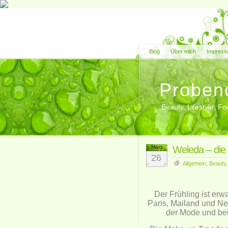
Blog
Über mich
Impress
Proben
Beauty, Lifestyle, 
März
Weleda – die 
26
Allgemein
,
Beauty
Der Frühling ist erw
Paris, Mailand und N
der Mode und bei 