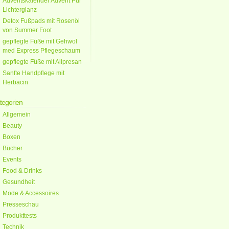
Adventskalender Advent Pur
Lichterglanz
Detox Fußpads mit Rosenöl
von Summer Foot
gepflegte Füße mit Gehwol
med Express Pflegeschaum
gepflegte Füße mit Allpresan
Sanfte Handpflege mit
Herbacin
tegorien
Allgemein
Beauty
Boxen
Bücher
Events
Food & Drinks
Gesundheit
Mode & Accessoires
Presseschau
Produkttests
Technik