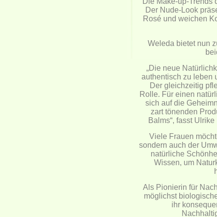
Die Make-up-Trends de
Der Nude-Look präsen
Rosé und weichen Kont
Weleda bietet nun z
bei
„Die neue Natürlich
authentisch zu leben 
Der gleichzeitig pf
Rolle. Für einen natür
sich auf die Geheimn
zart tönenden Produ
Balms“, fasst Ulrik
Viele Frauen möchte
sondern auch der Umwel
natürliche Schönhe
Wissen, um Natur
Als Pionierin für Nac
möglichst biologische
ihr konsequ
Nachhalti