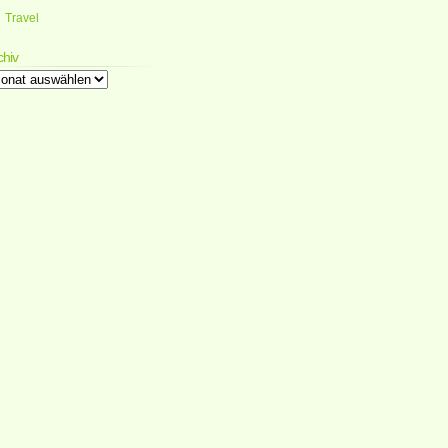
Travel
chiv
chiv