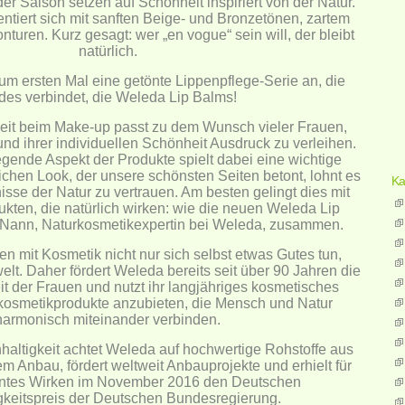
r Saison setzen auf Schönheit inspiriert von der Natur.
tiert sich mit sanften Beige- und Bronzetönen, zartem
uren. Kurz gesagt: wer „en vogue“ sein will, der bleibt
natürlich.
um ersten Mal eine getönte Lippenpflege-Serie an, die
des verbindet, die Weleda Lip Balms!
keit beim Make-up passt zu dem Wunsch vieler Frauen,
und ihrer individuellen Schönheit Ausdruck zu verleihen.
legende Aspekt der Produkte spielt dabei eine wichtige
lichen Look, der unsere schönsten Seiten betont, lohnt es
Ka
isse der Natur zu vertrauen. Am besten gelingt dies mit
kten, die natürlich wirken: wie die neuen Weleda Lip
e Nann, Naturkosmetikexpertin bei Weleda, zusammen.
n mit Kosmetik nicht nur sich selbst etwas Gutes tun,
t. Daher fördert Weleda bereits seit über 90 Jahren die
it der Frauen und nutzt ihr langjähriges kosmetisches
kosmetikprodukte anzubieten, die Mensch und Natur
harmonisch miteinander verbinden.
hhaltigkeit achtet Weleda auf hochwertige Rohstoffe aus
m Anbau, fördert weltweit Anbauprojekte und erhielt für
entes Wirken im November 2016 den Deutschen
gkeitspreis der Deutschen Bundesregierung.