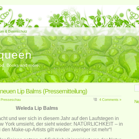
um & Datenschutz
queen
Food, Books and more
neuen Lip Balms (Pressemitteilung)
,
Presseschau
4 Comments »
Ne
Weleda Lip Balms
acht und wer sich in diesem Jahr auf den Laufstegen in
ew York umsieht, der sieht wieder: NATÜRLICHKEIT – in
den Make-up-Artists gilt wieder „weniger ist mehr“!