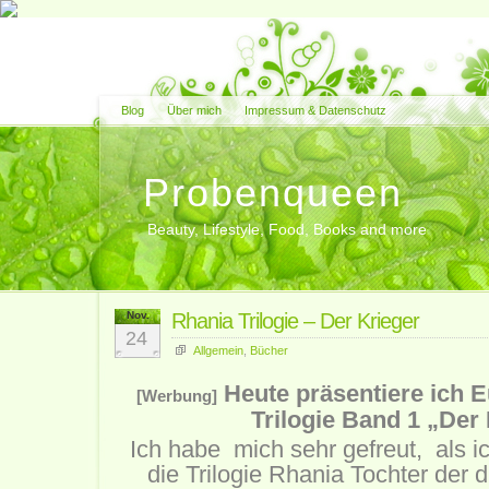
Blog
Über mich
Impressum & Datenschutz
Probenqueen
Beauty, Lifestyle, Food, Books and more
Nov.
Rhania Trilogie – Der Krieger
24
Allgemein
,
Bücher
Heute präsentiere ich 
[Werbung]
Trilogie Band 1 „Der 
Ich habe mich sehr gefreut, als 
die Trilogie Rhania Tochter der 