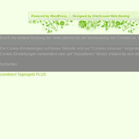
Powered by
WordPress
.::. Designed by SiteGround
Web Hosting
Durch die weitere Nutzung der Seite stimmst du der Verwendung von Cookies zu.
Die Cookie-Einstellungen auf dieser Website sind auf "Cookies zulassen" eingest
Cookie-Einstellungen verwendest oder auf "Akzeptieren" klickst, erklärst du sich d
Schließen
comdirect Tagesgeld PLUS