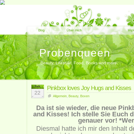
Blog
Über mich
Imp
Probenqueen
Beauty, Lifestyle, Food, Books and more
Feb.
Pinkbox loves Joy Hugs and Kisses
22
Allgemein
,
Beauty
,
Boxen
Da ist sie wieder, die neue Pi
and Kisses! Ich stelle Sie Euch 
genauer vor! *We
Diesmal hatte ich mir den Inhalt 