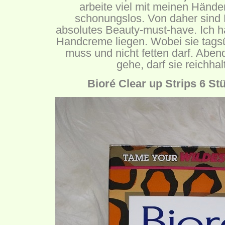
arbeite viel mit meinen Hände
schonungslos. Von daher sin
absolutes Beauty-must-have. Ich h
Handcreme liegen. Wobei sie tagsü
muss und nicht fetten darf. Abend
gehe, darf sie reichhal
Bioré Clear up Strips 6 St