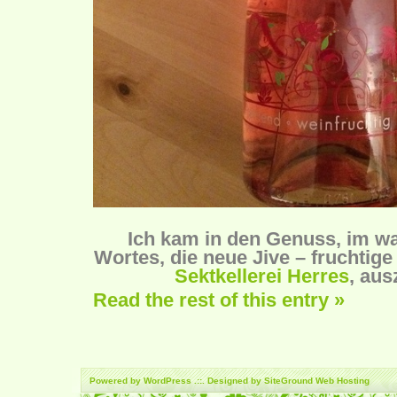
Ich kam in den Genuss, im w
Wortes, die neue Jive – fruchtige
Sektkellerei Herres
, aus
Read the rest of this entry »
Powered by
WordPress
.::. Designed by SiteGround
Web Hosting