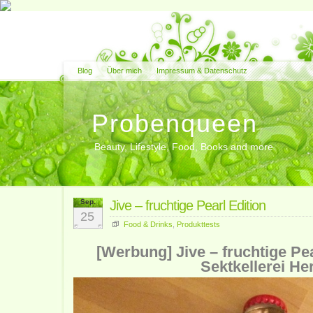
Blog
Über mich
Impressum & Datenschutz
Probenqueen
Beauty, Lifestyle, Food, Books and more
Sep.
Jive – fruchtige Pearl Edition
25
Food & Drinks
,
Produkttests
[Werbung] Jive – fruchtige Pea
Sektkellerei He