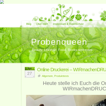
Blog
Über mich
Impressum & Datenschutz
Probenqueen
Beauty, Lifestyle, Food, Books and more
Apr.
Online Druckerei – WIRmachenDR
27
Allgemein
,
Produkttests
Heute stelle ich Euch die O
WIRmachenDRUCK