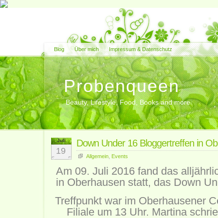
Blog
Über mich
Impressum & Datenschutz
Probenqueen
Beauty, Lifestyle, Food, Books and more
Juli
Down Under 16 Bloggertreffen in O
19
Allgemein
,
Events
Am 09. Juli 2016 fand das alljährl
in Oberhausen statt, das Down Und
Treffpunkt war im Oberhausener C
Filiale um 13 Uhr. Martina schri